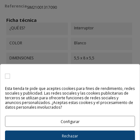
Referencia
SIM21001317090
Ficha técnica
¿QUÉ ES?
Interruptor
COLOR
Blanco
DIMENSIONES
5,5 x 8 x 5,5
ALIMENTACIÓN
127-230Vac
Embornamiento
Tornillo
Esta tienda te pide que aceptes cookies para fines de rendimiento, redes
sociales y publicidad. Las redes sociales y las cookies publicitarias de
terceros se utilizan para ofrecerte funciones de redes sociales y
anuncios personalizados. ¿Aceptas estas cookies y el procesamiento de
Referencias específicas
datos personales involucrados?
Ean13
8421053286555
Configurar
MPN
21001317-090
Rechazar