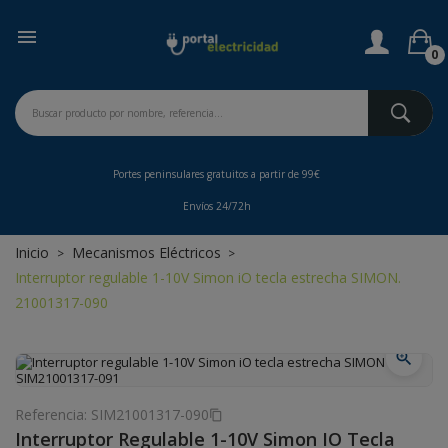

0
Portes peninsulares gratuitos a partir de 99€
Envíos 24/72h
Inicio
Mecanismos Eléctricos
Interruptor regulable 1-10V Simon iO tecla estrecha SIMON.
21001317-090
zoom_in
Referencia:
SIM21001317-090
content_copy
Interruptor Regulable 1-10V Simon IO Tecla