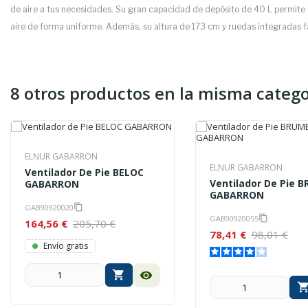
de aire a tus necesidades. Su gran capacidad de depósito de 40 L permite u
aire de forma uniforme. Además, su altura de 173 cm y ruedas integradas fac
8 otros productos en la misma catego
ELNUR GABARRON
ELNUR GABARRON
Ventilador De Pie BELOC
Ventilador De Pie 
GABARRON
GABARRON
GAB90920020
content_copy
GAB90920055
content_copy
164,56 €
205,70 €
78,41 €
98,01 €
Envío gratis
shopping_cart
visibility
shopping_ca