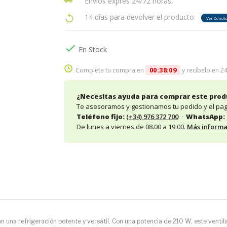
Envíos exprés 24/72 horas.
14 días para devolver el producto
Ver Condi

En Stock
00:38:08
Completa tu compra en
y recíbelo en 2
¿Necesitas ayuda para comprar este prod
Te asesoramos y gestionamos tu pedido y el pa
Teléfono fijo:
(+34) 976 372 700
·
WhatsApp:
De lunes a viernes de 08.00 a 19.00.
Más informa
an una refrigeración potente y versátil. Con una potencia de 210 W, este venti