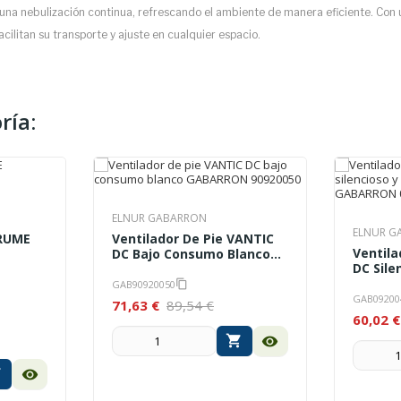
na nebulización continua, refrescando el ambiente de manera eficiente. Con un
ilitan su transporte y ajuste en cualquier espacio.
ría:
ELNUR GABARRON
ELNUR G
BRUME
Ventilador De Pie VANTIC
Ventila
DC Bajo Consumo Blanco
DC Sile
GABARRON 90920050
Consum
GAB90920050
content_copy
GABARR
GAB09200
71,63 €
89,54 €
60,02 €
shopping_cart
visibility
rt
visibility