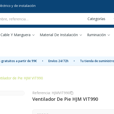
éctrico y de instalación
Cable Y Manguera
Material De Instalación
Iluminación
 gratuitos a partir de 99€
•
Envíos 24/72h
•
Tu tienda de suministro
ntilador de Pie HJM VIT990
Referencia:
HJMVIT990
content_copy
Ventilador De Pie HJM VIT990