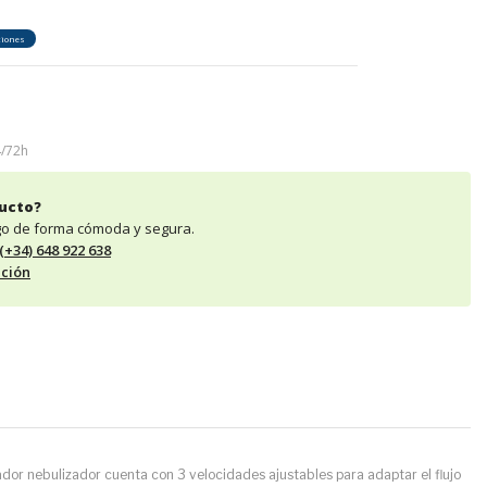
ciones
4/72h
ucto?
go de forma cómoda y segura.
(+34) 648 922 638
ción
lador nebulizador cuenta con 3 velocidades ajustables para adaptar el flujo