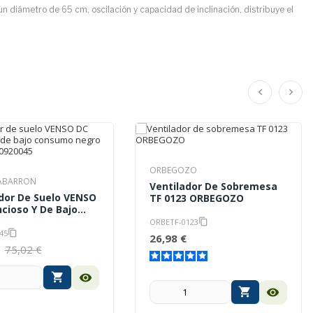
 diámetro de 65 cm, oscilación y capacidad de inclinación, distribuye el
ORBEGOZO
ABARRON
Ventilador De Sobremesa
dor De Suelo VENSO
TF 0123 ORBEGOZO
ncioso Y De Bajo
o Negro
ORBETF-0123
content_copy
ON 0920045
45
content_copy
26,98 €
75,02 €
shopping_cart
visibility
shopping_cart
visibility