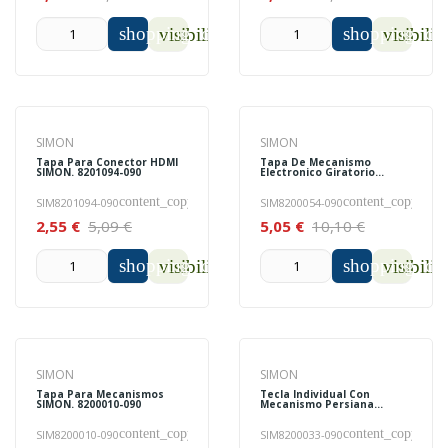
shopping_cart
shopping_car
visibility
visibilit
SIMON
SIMON
Tapa Para Conector HDMI
Tapa De Mecanismo
SIMON. 8201094-090
Electronico Giratorio
SIMON. 8200054-090
content_copy
content_copy
SIM8201094-090
SIM8200054-090
2,55 €
5,09 €
5,05 €
10,10 €
shopping_cart
shopping_car
visibility
visibilit
SIMON
SIMON
Tapa Para Mecanismos
Tecla Individual Con
SIMON. 8200010-090
Mecanismo Persiana
SIMON. 8200033-090
content_copy
content_copy
SIM8200010-090
SIM8200033-090