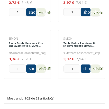
2,72 €
5,43 €
3,97 €
7,94 €
shopping_cart
shopping_car
visibility
visibilit
SIMON
SIMON
Tecla Doble Persiana Con
Tecla Doble Persiana Sin
Enclavamiento SIMON.
Enclavamiento SIMON.
8200028-090
8200029-090
content_copy
content_copy
SIM8200028-090
SIM8200029-090
3,76 €
7,51 €
3,97 €
7,94 €
shopping_cart
shopping_car
visibility
visibilit
Mostrando 1-28 de 28 artículo(s)