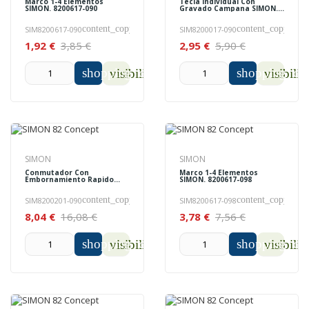
Marco 1-4 Elementos
Tecla Individual Con
SIMON. 8200617-090
Gravado Campana SIMON.
8200017-090
content_copy
content_copy
SIM8200617-090
SIM8200017-090
1,92 €
3,85 €
2,95 €
5,90 €
shopping_cart
shopping_car
visibility
visibilit
SIMON
SIMON
Conmutador Con
Marco 1-4 Elementos
Embornamiento Rapido
SIMON. 8200617-098
SIMON. 8200201-090
content_copy
content_copy
SIM8200201-090
SIM8200617-098
8,04 €
16,08 €
3,78 €
7,56 €
shopping_cart
shopping_car
visibility
visibilit