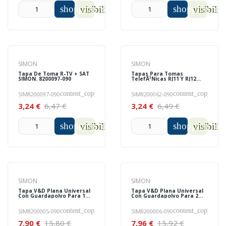
shopping_cart
shopping_car
visibility
visibilit
SIMON
SIMON
Tapa De Toma R-TV + SAT
Tapas Para Tomas
SIMON. 8200097-090
TelefÃ³nicas RJ11 Y RJ12
SIMON. 8200062-090
content_copy
content_copy
SIM8200097-090
SIM8200062-090
3,24 €
6,47 €
3,24 €
6,49 €
shopping_cart
shopping_car
visibility
visibilit
SIMON
SIMON
Tapa V&D Plana Universal
Tapa V&D Plana Universal
Con Guardapolvo Para 1
Con Guardapolvo Para 2
Conector RJ45 SIMON.
Conectores RJ45 SIMON.
8200005-090
8200006-090
content_copy
content_copy
SIM8200005-090
SIM8200006-090
7,90 €
15,80 €
7,96 €
15,92 €