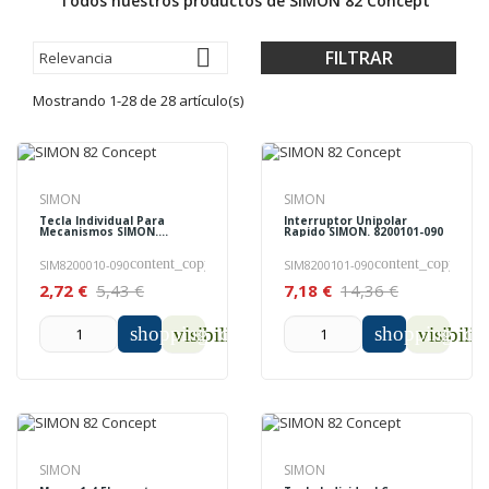
Todos nuestros productos de SIMON 82 Concept

FILTRAR
Relevancia
Mostrando 1-28 de 28 artículo(s)
SIMON
SIMON
Tecla Individual Para
Interruptor Unipolar
Mecanismos SIMON.
Rapido SIMON. 8200101-090
8200010-090
content_copy
content_copy
SIM8200010-090
SIM8200101-090
2,72 €
5,43 €
7,18 €
14,36 €
shopping_cart
shopping_car
visibility
visibilit
SIMON
SIMON