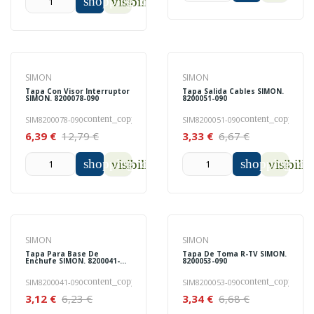
shopping_cart
visibility
SIMON
SIMON
Tapa Con Visor Interruptor
Tapa Salida Cables SIMON.
SIMON. 8200078-090
8200051-090
content_copy
content_copy
SIM8200078-090
SIM8200051-090
6,39 €
12,79 €
3,33 €
6,67 €
shopping_cart
shopping_car
visibility
visibilit
SIMON
SIMON
Tapa Para Base De
Tapa De Toma R-TV SIMON.
Enchufe SIMON. 8200041-
8200053-090
090
content_copy
content_copy
SIM8200041-090
SIM8200053-090
3,12 €
6,23 €
3,34 €
6,68 €