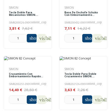
SIMON
SIMON
Tecla Doble Para
Base De Enchufe Schuko
Mecanismos SIMON.
Con Embornamiento
8200026-090
SIMON. 8200432-090
content_copy
content_copy
SIM8200026-090
SIM8200432-090
3,81 €
7,62 €
7,11 €
14,22 €
shopping_cart
shopping_car
visibility
visibilit
SIMON
SIMON
Cruzamiento Con
Tecla Doble Para Doble
Embornamiento Rapido
Cruzamiento SIMON.
SIMON. 8200251-090
8202126-090
content_copy
content_copy
SIM8200251-090
SIM8202126-090
14,40 €
28,80 €
3,63 €
7,26 €
shopping_cart
shopping_car
visibility
visibilit