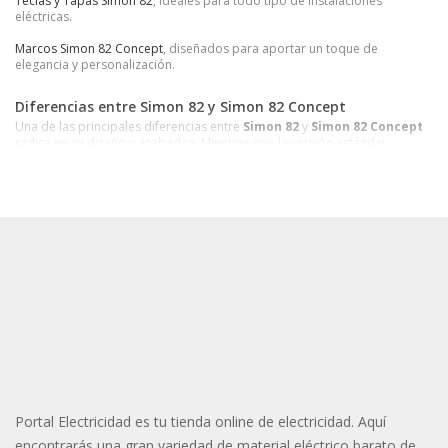
Teclas y Tapas Simon 82
, ideales para todo tipo de instalaciones
eléctricas.
Marcos Simon 82 Concept
, diseñados para aportar un toque de
elegancia y personalización.
Diferencias entre Simon 82 y Simon 82 Concept
Una de las principales diferencias entre
Simon 82
y
Simon 82 Concept
radica en su diseño y acabados. Mientras que la versión estándar
mantiene líneas clásicas, la serie
Concept
ofrece un estilo más refinado y
actual, con una amplia gama de colores y texturas que se adaptan a
cualquier decoración.
¿Dónde Comprar Simon 82 Concept?
En
Portal Electricidad
, encontrarás una gran selección de
mecanismos Simon 82 Concept
al mejor precio. Contamos con un
catálogo completo de interruptores, enchufes y marcos para que puedas
elegir la opción que mejor se adapte a tus necesidades. Además,
ofrecemos asesoramiento profesional para garantizar una compra
segura y eficiente.
Portal Electricidad es tu tienda online de electricidad. Aquí
encontrarás una gran variedad de material eléctrico barato de