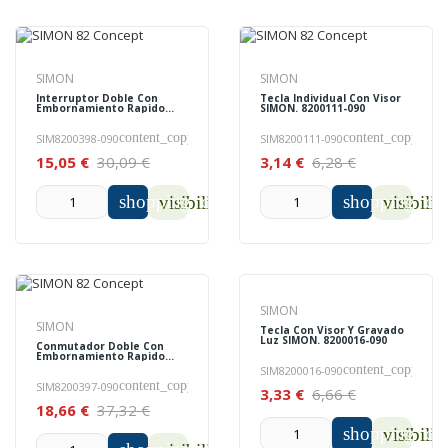
SIMON
SIMON
Interruptor Doble Con
Tecla Individual Con Visor
Embornamiento Rapido
SIMON. 8200111-090
SIMON. 8200398-090
content_copy
content_copy
SIM8200398-090
SIM8200111-090
15,05 €
30,09 €
3,14 €
6,28 €
shopping_cart
shopping_car
visibility
visibilit
SIMON
SIMON
Tecla Con Visor Y Gravado
Luz SIMON. 8200016-090
Conmutador Doble Con
Embornamiento Rapido
SIMON. 8200397-090
content_copy
SIM8200016-090
content_copy
SIM8200397-090
3,33 €
6,66 €
18,66 €
37,32 €
shopping_car
visibilit