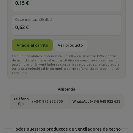
0,15 €
Coste mensual (30 días)
0,62 €
Añadir al carrito
Ver producto
Cálculo orientativo: potencia (W ÷ 1000 = kW) × precio kWh × horas
de uso. El coste mensual estima 30 días de consumo con el mismo
patrón diario. En ventiladores con varias velocidades, la calculadora
toma una
velocidad intermedia
como referencia para estimar el
consumo.
Asistencia
Teléfono
(+34) 976 372 700
WhatsApp
(+34) 648 922 638
fijo
Todos nuestros productos de Ventiladores de techo