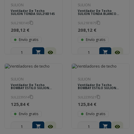
SULION
SULION
Ventilador De Techo
Ventilador De Techo
SULION TONDA SUL2183145
SULION TONDA BLANCO
SUL2181875
SUL2183145
SUL2181875
content_copy
content_copy
208,12 €
208,12 €
Envío gratis
Envío gratis
shopping_cart
shopping_cart
visibility
visibility
SULION
SULION
Ventilador De Techo
Ventilador De Techo
BOMBAY ESTILO SULION
BOMBAY ESTILO SULION
2239514
2239521
SUL2239514
SUL2239521
content_copy
content_copy
125,84 €
125,84 €
Envío gratis
Envío gratis
shopping_cart
shopping_cart
visibility
visibility