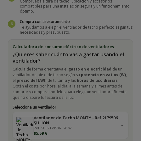
Comprueba altura de techo, ubicación y accesorios
compatibles para una instalación segura y un funcionamiento
óptimo.
Compra con asesoramiento
6
Te ayudamos a elegir el ventilador de techo perfecto según tus
necesidades y presupuesto.
Calculadora de consumo eléctrico de ventiladores
¿Quieres saber cuánto vas a gastar usando el
ventilador?
Calcula de forma orientativa el
gasto en electricidad
de un
ventilador de pie o de techo según su
potencia en vatios (W)
,
el
precio del kWh
de tu tarifa y las
horas de uso diarias
.
Obtén el coste por hora, al día, a la semana y al mes antes de
comprar y compara modelos para elegir un ventilador eficiente
que no dispare tu factura de la luz.
Selecciona un ventilador
Ventilador de Techo MONTY - Ref.2179506
SULION
Ref. SUL2179506 · 20 W
95,59 €