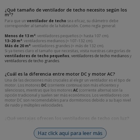
¿Qué tamaño de ventilador de techo necesito según los
m²?
Para que un
ventilador de techo
sea eficaz, su diámetro debe
corresponder al tamaño de la habitación. Como regla general:
Menos de 13 m²
: ventiladores pequeños (≈ hasta 107 cm).
13–20 m²
: ventiladores medianos (≈ 107–132 cm).
Más de 20 m²
: ventiladores grandes (≈ más de 132 cm).
Si ya tienes claro el tamaño que necesitas, visita nuestras categorías de
ventiladores de techo pequeños
,
ventiladores de techo medianos
y
ventiladores de techo grandes
.
¿Cuál es la diferencia entre motor DC y motor AC?
Una de las decisiones más cruciales al elegir un ventilador es el tipo de
motor. Los motores
DC
(corriente continua) son más eficientes y
silenciosos, mientras que los motores
AC
(corriente alterna) son la
opción tradicional y suelen ser más económicos. Los ventiladores con
motor DC son recomendables para dormitorios debido a su bajo nivel
de ruido y múltiples velocidades.
¿Qué ventajas ofrecen los ventiladores de techo con luz?
Optar por
ventiladores de techo con luz
es ideal si buscas una
solución dos en uno, proporcionando tanto ventilación como
Haz click aqui para leer más
iluminación. En cambio, si ya cuentas con otras fuentes de luz o prefieres
un diseño más discreto, considera los
ventiladores de techo sin luz
.