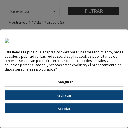

FILTRAR
Relevancia
Mostrando 1-17 de 17 artículo(s)
SULION
SULION
Esta tienda te pide que aceptes cookies para fines de rendimiento, redes
Ventilador De Techo
Ventilador SULION NATI M
sociales y publicidad. Las redes sociales y las cookies publicitarias de
MONTY - Ref.2179506
Madera 2180724
SULION
terceros se utilizan para ofrecerte funciones de redes sociales y
anuncios personalizados. ¿Aceptas estas cookies y el procesamiento de
SUL2179506
SUL2180724
content_copy
content_copy
datos personales involucrados?
95,59 €
159,72 €
Envío gratis
Configurar
shopping_cart
visibility
shopping_cart
visibility
Rechazar
Aceptar
SULION
SULION
Ventilador De Techo
Ventilador De Techo Sulion
SULION Seed Blanco
Blanco DIEHL M