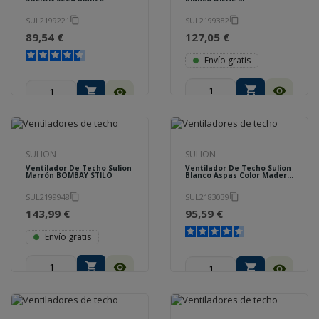
SUL2199221
SUL2199382
content_copy
content_copy
89,54 €
127,05 €
Envío gratis
shopping_cart
visibility
shopping_cart
visibility
SULION
SULION
Ventilador De Techo Sulion
Ventilador De Techo Sulion
Marrón BOMBAY STILO
Blanco Aspas Color Madera
MONTY
SUL2199948
SUL2183039
content_copy
content_copy
143,99 €
95,59 €
Envío gratis
shopping_cart
visibility
shopping_cart
visibility