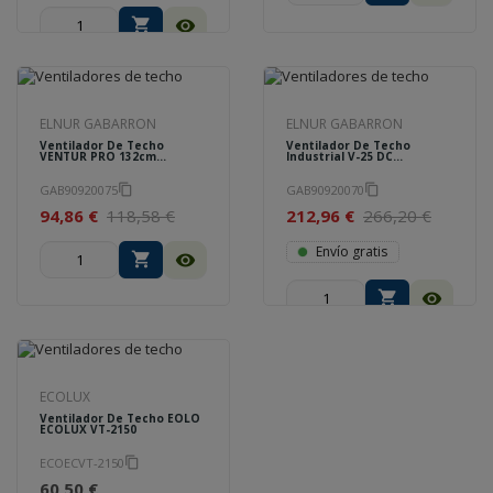
shopping_cart
visibility
ELNUR GABARRON
ELNUR GABARRON
Ventilador De Techo
Ventilador De Techo
VENTUR PRO 132cm
Industrial V-25 DC
Silencioso Y De Bajo
Silencioso Y De Bajo
Consumo Blanco
Consumo Negro GABARRON
GAB90920075
GAB90920070
GABARRON 90920075
content_copy
90920070
content_copy
94,86 €
118,58 €
212,96 €
266,20 €
Envío gratis
shopping_cart
visibility
shopping_cart
visibility
ECOLUX
Ventilador De Techo EOLO
ECOLUX VT-2150
ECOECVT-2150
content_copy
60,50 €