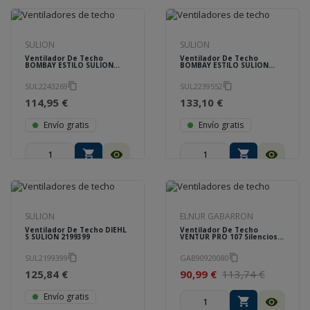
SULION
SULION
Ventilador De Techo
Ventilador De Techo
BOMBAY ESTILO SULION
BOMBAY ESTILO SULION
2243269
2239552
SUL2243269
SUL2239552
content_copy
content_copy
114,95 €
133,10 €
Envío gratis
Envío gratis
shopping_cart
shopping_cart
visibility
visibility
SULION
ELNUR GABARRON
Ventilador De Techo DIEHL
Ventilador De Techo
S SULION 2199399
VENTUR PRO 107 Silencioso
Y De Bajo Consumo Blanco
GABARRON 90920080
SUL2199399
GAB90920080
content_copy
content_copy
125,84 €
90,99 €
113,74 €
Envío gratis
shopping_cart
visibility