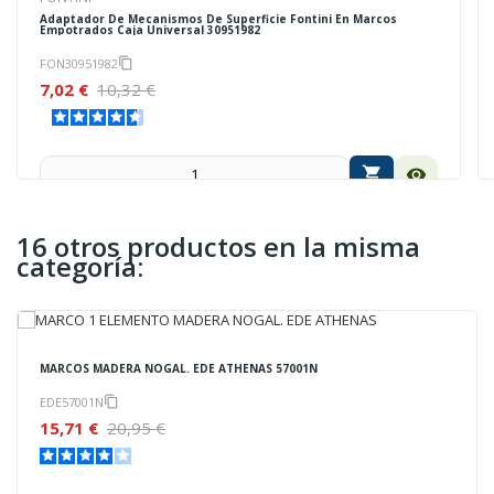
Adaptador De Mecanismos De Superficie Fontini En Marcos
Empotrados Caja Universal 30951982
FON30951982
content_copy
7,02 €
10,32 €
shopping_cart
visibility
16 otros productos en la misma
categoría:
MARCOS MADERA NOGAL. EDE ATHENAS 57001N
EDE57001N
content_copy
15,71 €
20,95 €