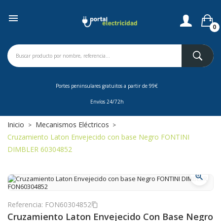

0
Portes peninsulares gratuitos a partir de 99€
Envíos 24/72h
Inicio
Mecanismos Eléctricos
Cruzamiento Laton Envejecido con base Negro FONTINI
DIMBLER 60304852
zoom_in
Referencia:
FON60304852
content_copy
Cruzamiento Laton Envejecido Con Base Negro