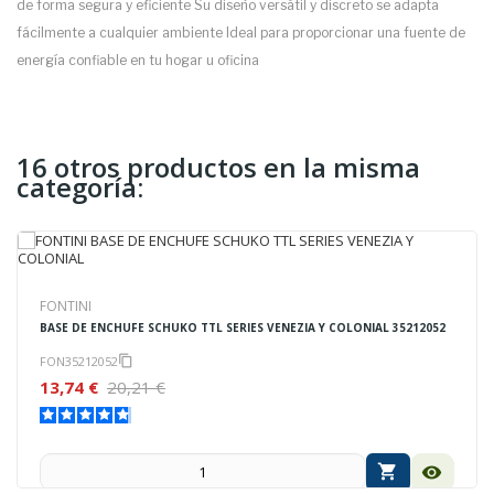
de forma segura y eficiente Su diseño versátil y discreto se adapta
fácilmente a cualquier ambiente Ideal para proporcionar una fuente de
energía confiable en tu hogar u oficina
16 otros productos en la misma
categoría:
FONTINI
BASE DE ENCHUFE SCHUKO TTL SERIES VENEZIA Y COLONIAL 35212052
FON35212052
content_copy
13,74 €
20,21 €
shopping_cart
visibility