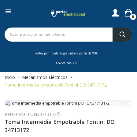

0
Portes peninsulares gratuitos a partir de 99€
Envíos 24/72h
Inicio
Mecanismos Eléctricos
Toma Intermedia empotrable Fontini DO 34713172
zoom_in
Referencia:
FON34713172
content_copy
Toma Intermedia Empotrable Fontini DO
34713172